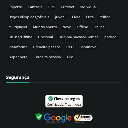
Esporte
Fantasia
FPS
Futebol
Individual
Jogos olímpicos/oficiais
juvenil
Livre
Luta
Militar
Multiplayer
Mundo aberto
Novo
Offline
Online
Online/Offline
Opcional
Original Savassi Games
padrão
Plataforma
Primeira pessoa
RPG
Seminovo
Super herói
Terceira pessoa
Tiro
Segurança
Check-out seguro
Certificado: Trustindex