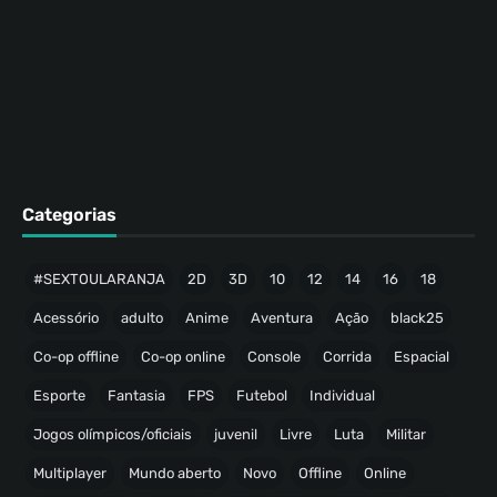
Categorias
#SEXTOULARANJA
2D
3D
10
12
14
16
18
Acessório
adulto
Anime
Aventura
Ação
black25
Co-op offline
Co-op online
Console
Corrida
Espacial
Esporte
Fantasia
FPS
Futebol
Individual
Jogos olímpicos/oficiais
juvenil
Livre
Luta
Militar
Multiplayer
Mundo aberto
Novo
Offline
Online