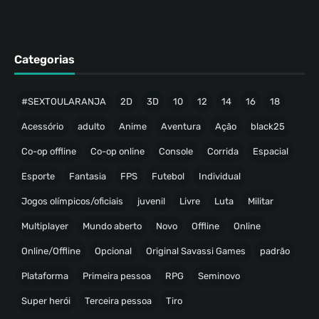
Categorias
#SEXTOULARANJA
2D
3D
10
12
14
16
18
Acessório
adulto
Anime
Aventura
Ação
black25
Co-op offline
Co-op online
Console
Corrida
Espacial
Esporte
Fantasia
FPS
Futebol
Individual
Jogos olímpicos/oficiais
juvenil
Livre
Luta
Militar
Multiplayer
Mundo aberto
Novo
Offline
Online
Online/Offline
Opcional
Original Savassi Games
padrão
Plataforma
Primeira pessoa
RPG
Seminovo
Super herói
Terceira pessoa
Tiro