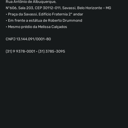
Rua Antônio de Albuquerque,
Nº606, Sala 203, CEP 30112-011, Savassi, Belo Horizonte – MG
• Praça da Savassi, Edifício Fraternia 2º andar
• Em frente a estátua de Roberto Drummond
• Mesmo prédio da Melissa Calçados
CNPJ 13.144.091/0001-80
(31) 9 9378-0001 • (31) 3785-3095