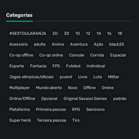
Categorias
#SEXTOULARANJA
2D
3D
10
12
14
16
18
Acessório
adulto
Anime
Aventura
Ação
black25
Co-op offline
Co-op online
Console
Corrida
Espacial
Esporte
Fantasia
FPS
Futebol
Individual
Jogos olímpicos/oficiais
juvenil
Livre
Luta
Militar
Multiplayer
Mundo aberto
Novo
Offline
Online
Online/Offline
Opcional
Original Savassi Games
padrão
Plataforma
Primeira pessoa
RPG
Seminovo
Super herói
Terceira pessoa
Tiro