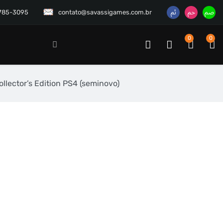
3785-3095
contato@savassigames.com.br
0
0
llector’s Edition PS4 (seminovo)