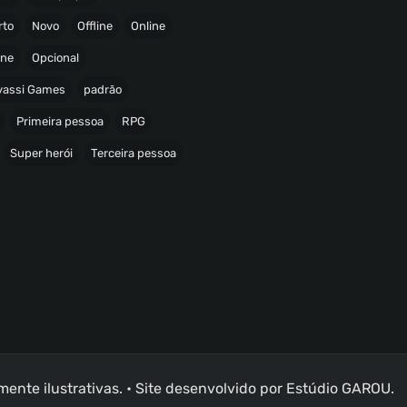
rto
Novo
Offline
Online
ine
Opcional
avassi Games
padrão
Primeira pessoa
RPG
Super herói
Terceira pessoa
nte ilustrativas. • Site desenvolvido por
Estúdio GAROU
.