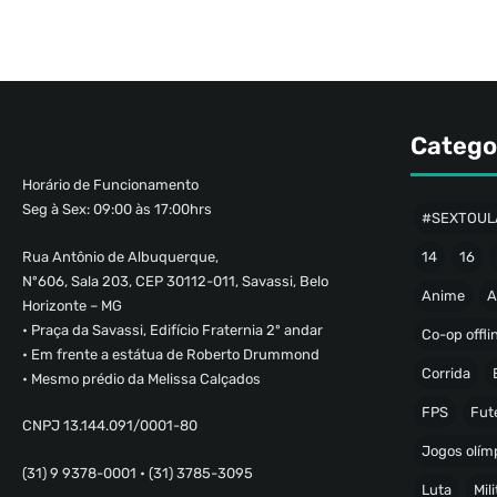
Catego
Horário de Funcionamento
Seg à Sex: 09:00 às 17:00hrs
#SEXTOUL
Rua Antônio de Albuquerque,
14
16
Nº606, Sala 203, CEP 30112-011, Savassi, Belo
Anime
A
Horizonte – MG
• Praça da Savassi, Edifício Fraternia 2º andar
Co-op offli
• Em frente a estátua de Roberto Drummond
Corrida
• Mesmo prédio da Melissa Calçados
FPS
Fut
CNPJ 13.144.091/0001-80
Jogos olímp
(31) 9 9378-0001 • (31) 3785-3095
Luta
Mili