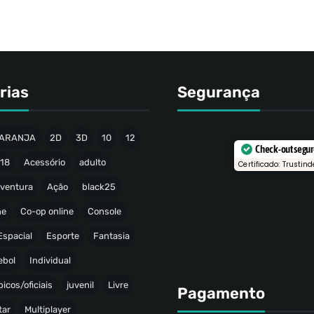
rias
Segurança
ARANJA
2D
3D
10
12
Check-out segu
18
Acessório
adulto
Certificado: Trustind
ventura
Ação
black25
ne
Co-op online
Console
Espacial
Esporte
Fantasia
ebol
Individual
icos/oficiais
juvenil
Livre
Pagamento
tar
Multiplayer