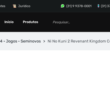
ntes
Jurídico
(31) 9 9378-0001
(31) 
Início
Produtos
4 • Jogos • Seminovos
>
Ni No Kuni 2 Revenant Kingdom Co