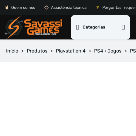
Quem somos
Assistência técnica
Perguntas freque
Categorias
Início
>
Produtos
>
Playstation 4
>
PS4 • Jogos
>
PS