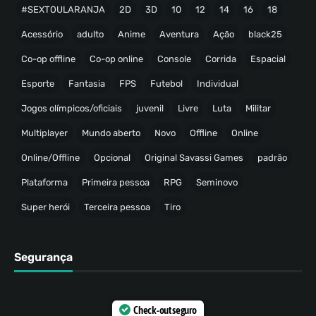
#SEXTOULARANJA
2D
3D
10
12
14
16
18
Acessório
adulto
Anime
Aventura
Ação
black25
Co-op offline
Co-op online
Console
Corrida
Espacial
Esporte
Fantasia
FPS
Futebol
Individual
Jogos olímpicos/oficiais
juvenil
Livre
Luta
Militar
Multiplayer
Mundo aberto
Novo
Offline
Online
Online/Offline
Opcional
Original Savassi Games
padrão
Plataforma
Primeira pessoa
RPG
Seminovo
Super herói
Terceira pessoa
Tiro
Segurança
Check-out seguro