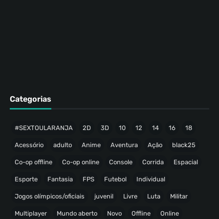
Categorias
#SEXTOULARANJA
2D
3D
10
12
14
16
18
Acessório
adulto
Anime
Aventura
Ação
black25
Co-op offline
Co-op online
Console
Corrida
Espacial
Esporte
Fantasia
FPS
Futebol
Individual
Jogos olímpicos/oficiais
juvenil
Livre
Luta
Militar
Multiplayer
Mundo aberto
Novo
Offline
Online