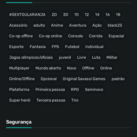
#SEXTOULARANJA
2D
3D
10
12
14
16
18
Acessório
adulto
Anime
Aventura
Ação
black25
Co-op offline
Co-op online
Console
Corrida
Espacial
Esporte
Fantasia
FPS
Futebol
Individual
Jogos olímpicos/oficiais
juvenil
Livre
Luta
Militar
Multiplayer
Mundo aberto
Novo
Offline
Online
Online/Offline
Opcional
Original Savassi Games
padrão
Plataforma
Primeira pessoa
RPG
Seminovo
Super herói
Terceira pessoa
Tiro
Segurança