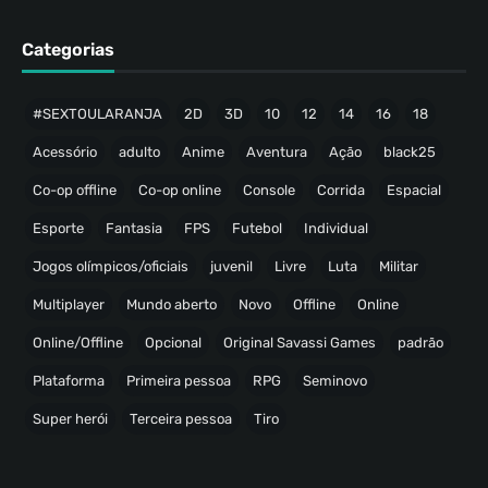
Categorias
#SEXTOULARANJA
2D
3D
10
12
14
16
18
Acessório
adulto
Anime
Aventura
Ação
black25
Co-op offline
Co-op online
Console
Corrida
Espacial
Esporte
Fantasia
FPS
Futebol
Individual
Jogos olímpicos/oficiais
juvenil
Livre
Luta
Militar
Multiplayer
Mundo aberto
Novo
Offline
Online
Online/Offline
Opcional
Original Savassi Games
padrão
Plataforma
Primeira pessoa
RPG
Seminovo
Super herói
Terceira pessoa
Tiro