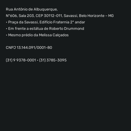
Rua Antônio de Albuquerque,
Nº606, Sala 203, CEP 30112-011, Savassi, Belo Horizonte – MG
• Praça da Savassi, Edifício Fraternia 2º andar
• Em frente a estátua de Roberto Drummond
• Mesmo prédio da Melissa Calçados
CNPJ 13.144.091/0001-80
(31) 9 9378-0001 • (31) 3785-3095