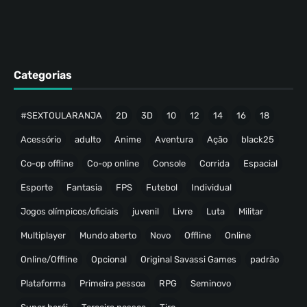
Categorias
#SEXTOULARANJA
2D
3D
10
12
14
16
18
Acessório
adulto
Anime
Aventura
Ação
black25
Co-op offline
Co-op online
Console
Corrida
Espacial
Esporte
Fantasia
FPS
Futebol
Individual
Jogos olímpicos/oficiais
juvenil
Livre
Luta
Militar
Multiplayer
Mundo aberto
Novo
Offline
Online
Online/Offline
Opcional
Original Savassi Games
padrão
Plataforma
Primeira pessoa
RPG
Seminovo