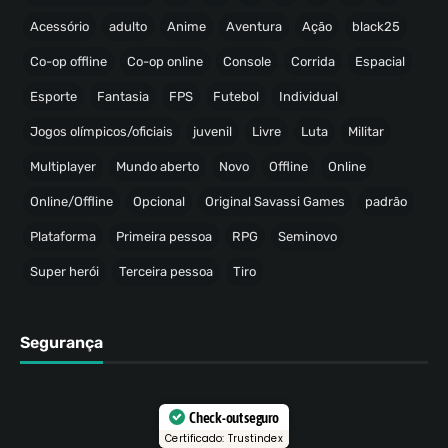
Acessório
adulto
Anime
Aventura
Ação
black25
Co-op offline
Co-op online
Console
Corrida
Espacial
Esporte
Fantasia
FPS
Futebol
Individual
Jogos olímpicos/oficiais
juvenil
Livre
Luta
Militar
Multiplayer
Mundo aberto
Novo
Offline
Online
Online/Offline
Opcional
Original Savassi Games
padrão
Plataforma
Primeira pessoa
RPG
Seminovo
Super herói
Terceira pessoa
Tiro
Segurança
Check-out seguro
Certificado: Trustindex