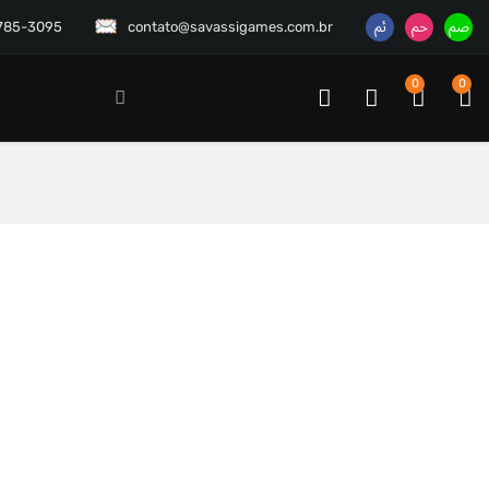
3785-3095
contato@savassigames.com.br
0
0