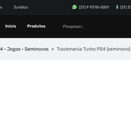
es
Jurídico
(31) 9 9378-0001
(31) 
Início
Produtos
4 • Jogos • Seminovos
>
Trackmania Turbo PS4 (seminovo)