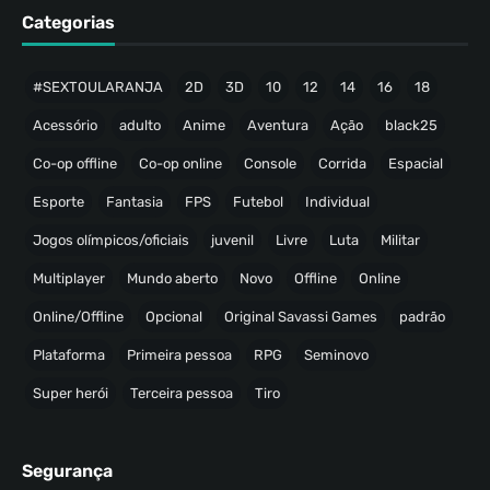
Categorias
#SEXTOULARANJA
2D
3D
10
12
14
16
18
Acessório
adulto
Anime
Aventura
Ação
black25
Co-op offline
Co-op online
Console
Corrida
Espacial
Esporte
Fantasia
FPS
Futebol
Individual
Jogos olímpicos/oficiais
juvenil
Livre
Luta
Militar
Multiplayer
Mundo aberto
Novo
Offline
Online
Online/Offline
Opcional
Original Savassi Games
padrão
Plataforma
Primeira pessoa
RPG
Seminovo
Super herói
Terceira pessoa
Tiro
Segurança