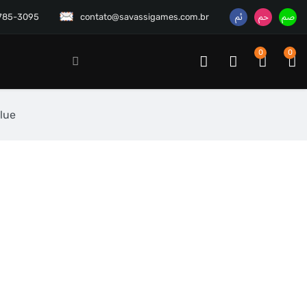
3785-3095
contato@savassigames.com.br
0
0
lue