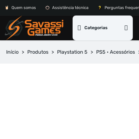
Quem somos
Assistência técnica
Perguntas freque
Categorias
Início
>
Produtos
>
Playstation 5
>
PS5 • Acessórios