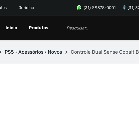
ntes
Jurídico
(31) 9 9378-0001
(31) 
Início
Produtos
>
PS5 • Acessórios • Novos
>
Controle Dual Sense Cobalt B