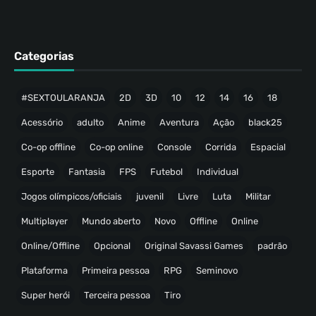
Categorias
#SEXTOULARANJA
2D
3D
10
12
14
16
18
Acessório
adulto
Anime
Aventura
Ação
black25
Co-op offline
Co-op online
Console
Corrida
Espacial
Esporte
Fantasia
FPS
Futebol
Individual
Jogos olímpicos/oficiais
juvenil
Livre
Luta
Militar
Multiplayer
Mundo aberto
Novo
Offline
Online
Online/Offline
Opcional
Original Savassi Games
padrão
Plataforma
Primeira pessoa
RPG
Seminovo
Super herói
Terceira pessoa
Tiro