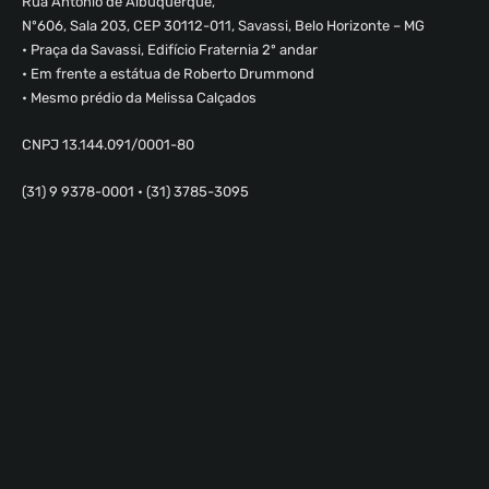
Rua Antônio de Albuquerque,
Nº606, Sala 203, CEP 30112-011, Savassi, Belo Horizonte – MG
• Praça da Savassi, Edifício Fraternia 2º andar
• Em frente a estátua de Roberto Drummond
• Mesmo prédio da Melissa Calçados
CNPJ 13.144.091/0001-80
(31) 9 9378-0001 • (31) 3785-3095