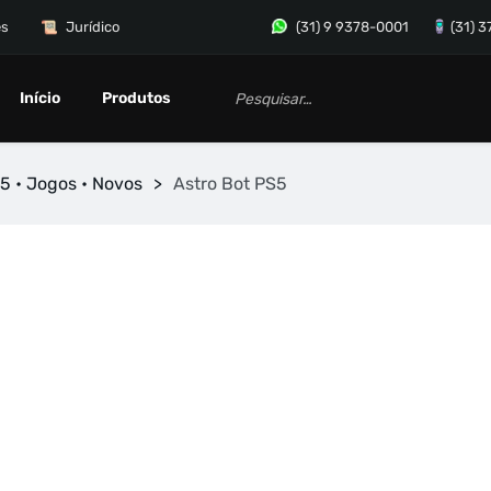
es
Jurídico
(31) 9 9378-0001
(31) 
Início
Produtos
5 • Jogos • Novos
>
Astro Bot PS5