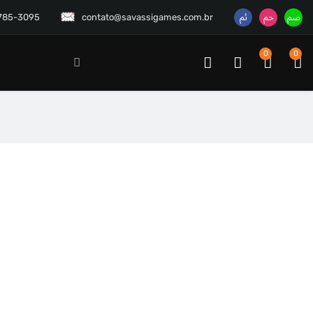
3785-3095
contato@savassigames.com.br
0
0