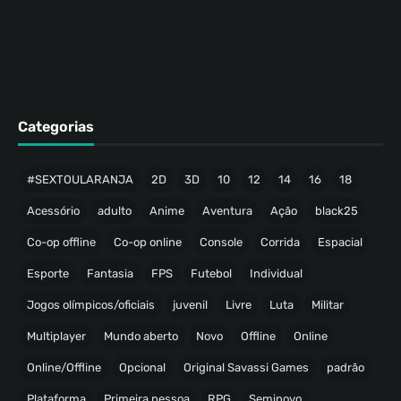
Categorias
#SEXTOULARANJA
2D
3D
10
12
14
16
18
Acessório
adulto
Anime
Aventura
Ação
black25
Co-op offline
Co-op online
Console
Corrida
Espacial
Esporte
Fantasia
FPS
Futebol
Individual
Jogos olímpicos/oficiais
juvenil
Livre
Luta
Militar
Multiplayer
Mundo aberto
Novo
Offline
Online
Online/Offline
Opcional
Original Savassi Games
padrão
Plataforma
Primeira pessoa
RPG
Seminovo