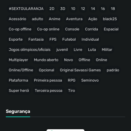
#SEXTOULARANJA
2D
3D
10
12
14
16
18
Acessório
adulto
Anime
Aventura
Ação
black25
Co-op offline
Co-op online
Console
Corrida
Espacial
Esporte
Fantasia
FPS
Futebol
Individual
Jogos olímpicos/oficiais
juvenil
Livre
Luta
Militar
Multiplayer
Mundo aberto
Novo
Offline
Online
Online/Offline
Opcional
Original Savassi Games
padrão
Plataforma
Primeira pessoa
RPG
Seminovo
Super herói
Terceira pessoa
Tiro
Segurança