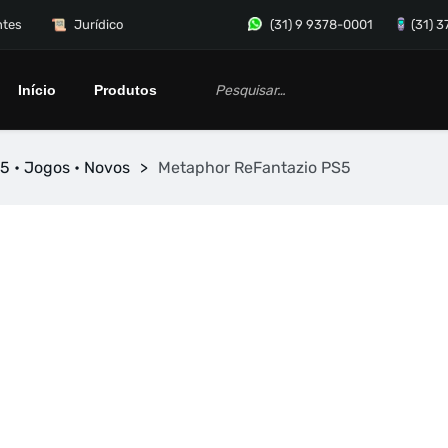
ntes
Jurídico
(31) 9 9378-0001
(31) 
Início
Produtos
5 • Jogos • Novos
>
Metaphor ReFantazio PS5