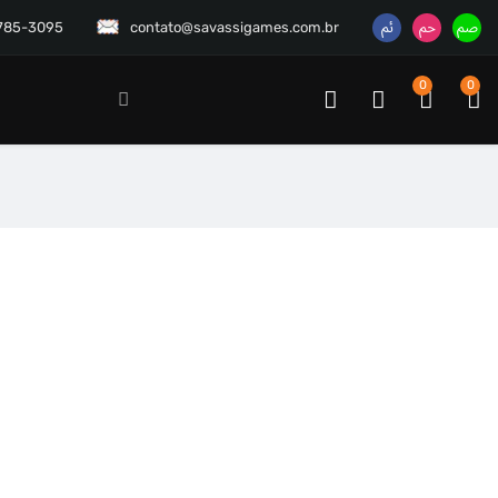
3785-3095
contato@savassigames.com.br
0
0