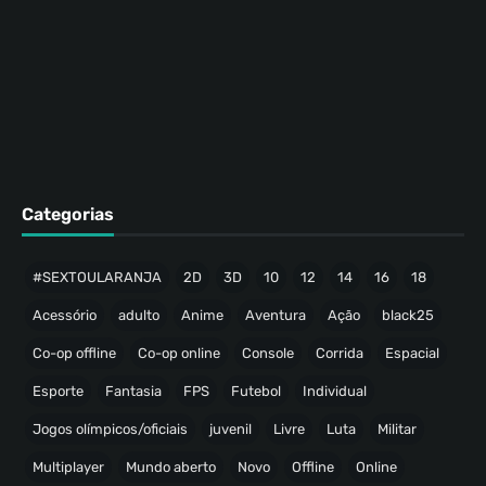
Categorias
#SEXTOULARANJA
2D
3D
10
12
14
16
18
Acessório
adulto
Anime
Aventura
Ação
black25
Co-op offline
Co-op online
Console
Corrida
Espacial
Esporte
Fantasia
FPS
Futebol
Individual
Jogos olímpicos/oficiais
juvenil
Livre
Luta
Militar
Multiplayer
Mundo aberto
Novo
Offline
Online