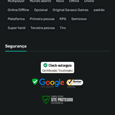
Multiplayer
Mundo aberto
Novo
Offline
Online
Online/Offline
Opcional
Original Savassi Games
padrão
Plataforma
Primeira pessoa
RPG
Seminovo
Super herói
Terceira pessoa
Tiro
Segurança
Check-out seguro
Certificado: Trustindex