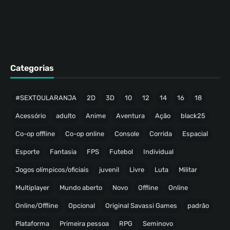
Categorias
#SEXTOULARANJA
2D
3D
10
12
14
16
18
Acessório
adulto
Anime
Aventura
Ação
black25
Co-op offline
Co-op online
Console
Corrida
Espacial
Esporte
Fantasia
FPS
Futebol
Individual
Jogos olímpicos/oficiais
juvenil
Livre
Luta
Militar
Multiplayer
Mundo aberto
Novo
Offline
Online
Online/Offline
Opcional
Original Savassi Games
padrão
Plataforma
Primeira pessoa
RPG
Seminovo