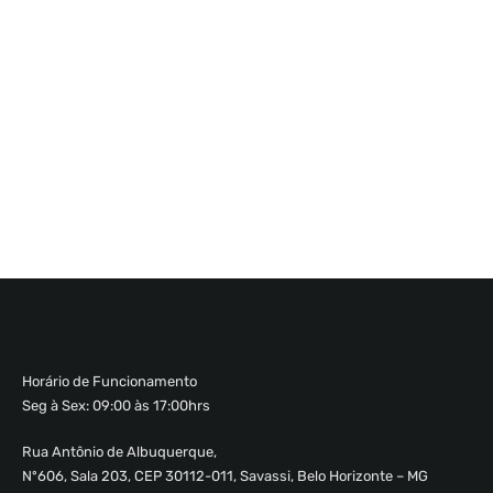
Horário de Funcionamento
Seg à Sex: 09:00 às 17:00hrs
Rua Antônio de Albuquerque,
Nº606, Sala 203, CEP 30112-011, Savassi, Belo Horizonte – MG