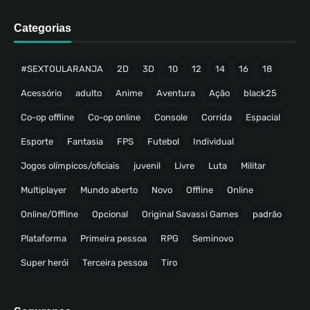
Categorias
#SEXTOULARANJA
2D
3D
10
12
14
16
18
Acessório
adulto
Anime
Aventura
Ação
black25
Co-op offline
Co-op online
Console
Corrida
Espacial
Esporte
Fantasia
FPS
Futebol
Individual
Jogos olímpicos/oficiais
juvenil
Livre
Luta
Militar
Multiplayer
Mundo aberto
Novo
Offline
Online
Online/Offline
Opcional
Original Savassi Games
padrão
Plataforma
Primeira pessoa
RPG
Seminovo
Super herói
Terceira pessoa
Tiro