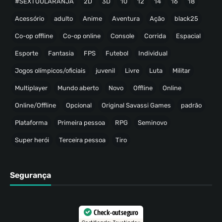
#SEXTOULARANJA
2D
3D
10
12
14
16
18
Acessório
adulto
Anime
Aventura
Ação
black25
Co-op offline
Co-op online
Console
Corrida
Espacial
Esporte
Fantasia
FPS
Futebol
Individual
Jogos olímpicos/oficiais
juvenil
Livre
Luta
Militar
Multiplayer
Mundo aberto
Novo
Offline
Online
Online/Offline
Opcional
Original Savassi Games
padrão
Plataforma
Primeira pessoa
RPG
Seminovo
Super herói
Terceira pessoa
Tiro
Segurança
Check-out seguro