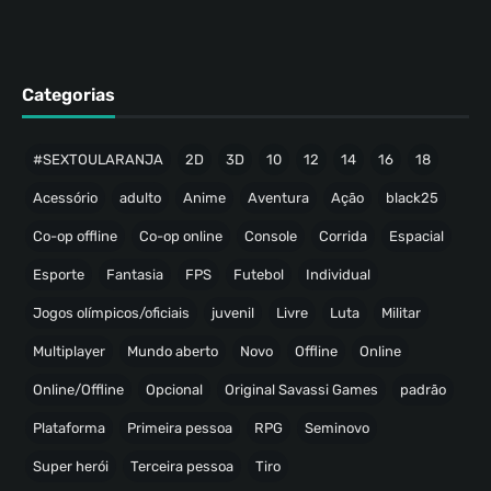
Categorias
#SEXTOULARANJA
2D
3D
10
12
14
16
18
Acessório
adulto
Anime
Aventura
Ação
black25
Co-op offline
Co-op online
Console
Corrida
Espacial
Esporte
Fantasia
FPS
Futebol
Individual
Jogos olímpicos/oficiais
juvenil
Livre
Luta
Militar
Multiplayer
Mundo aberto
Novo
Offline
Online
Online/Offline
Opcional
Original Savassi Games
padrão
Plataforma
Primeira pessoa
RPG
Seminovo
Super herói
Terceira pessoa
Tiro