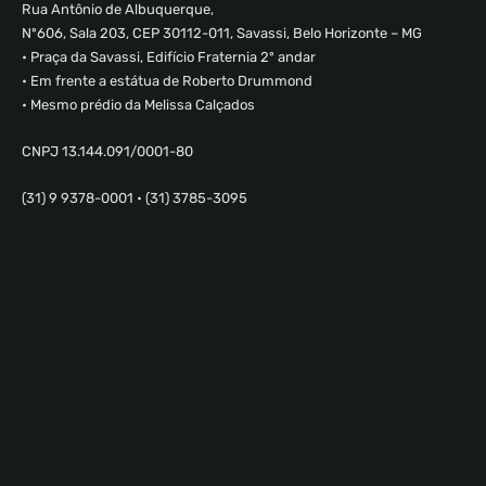
Rua Antônio de Albuquerque,
Nº606, Sala 203, CEP 30112-011, Savassi, Belo Horizonte – MG
• Praça da Savassi, Edifício Fraternia 2º andar
• Em frente a estátua de Roberto Drummond
• Mesmo prédio da Melissa Calçados
CNPJ 13.144.091/0001-80
(31) 9 9378-0001 • (31) 3785-3095