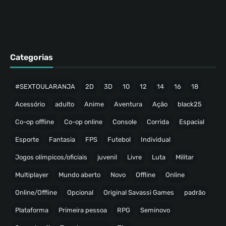
Categorias
#SEXTOULARANJA
2D
3D
10
12
14
16
18
Acessório
adulto
Anime
Aventura
Ação
black25
Co-op offline
Co-op online
Console
Corrida
Espacial
Esporte
Fantasia
FPS
Futebol
Individual
Jogos olímpicos/oficiais
juvenil
Livre
Luta
Militar
Multiplayer
Mundo aberto
Novo
Offline
Online
Online/Offline
Opcional
Original Savassi Games
padrão
Plataforma
Primeira pessoa
RPG
Seminovo