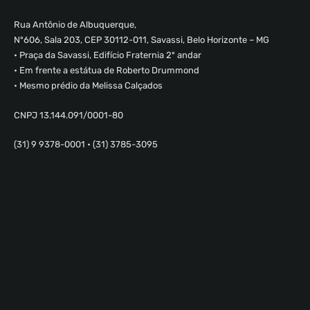
Rua Antônio de Albuquerque,
Nº606, Sala 203, CEP 30112-011, Savassi, Belo Horizonte – MG
• Praça da Savassi, Edifício Fraternia 2º andar
• Em frente a estátua de Roberto Drummond
• Mesmo prédio da Melissa Calçados
CNPJ 13.144.091/0001-80
(31) 9 9378-0001 • (31) 3785-3095