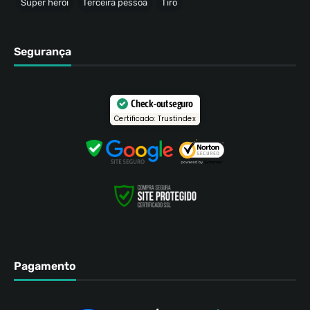
Super herói
Terceira pessoa
Tiro
Segurança
Check-out seguro
Certificado: Trustindex
Pagamento