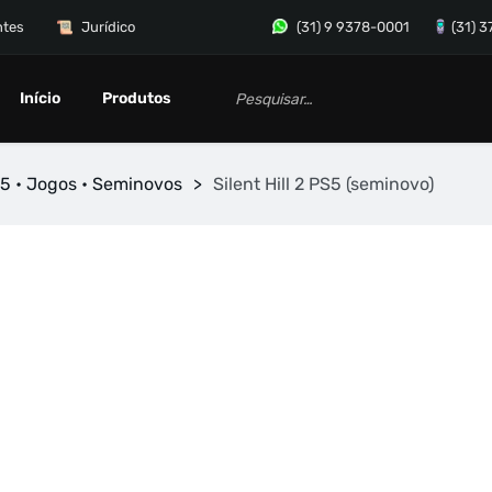
ntes
Jurídico
(31) 9 9378-0001
(31) 
Início
Produtos
5 • Jogos • Seminovos
>
Silent Hill 2 PS5 (seminovo)