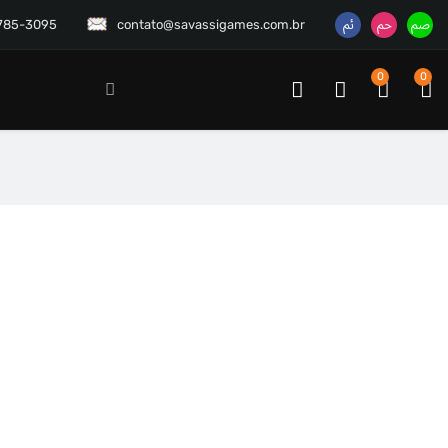
3785-3095
contato@savassigames.com.br
0
0