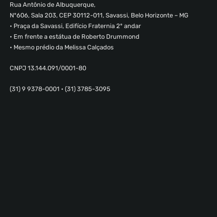
Rua Antônio de Albuquerque,
Nº606, Sala 203, CEP 30112-011, Savassi, Belo Horizonte – MG
• Praça da Savassi, Edifício Fraternia 2º andar
• Em frente a estátua de Roberto Drummond
• Mesmo prédio da Melissa Calçados
CNPJ 13.144.091/0001-80
(31) 9 9378-0001 • (31) 3785-3095