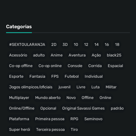
Categorias
#SEXTOULARANJA
2D
3D
10
12
14
16
18
Acessório
adulto
Anime
Aventura
Ação
black25
Co-op offline
Co-op online
Console
Corrida
Espacial
Esporte
Fantasia
FPS
Futebol
Individual
Jogos olímpicos/oficiais
juvenil
Livre
Luta
Militar
Multiplayer
Mundo aberto
Novo
Offline
Online
Online/Offline
Opcional
Original Savassi Games
padrão
Plataforma
Primeira pessoa
RPG
Seminovo
Super herói
Terceira pessoa
Tiro