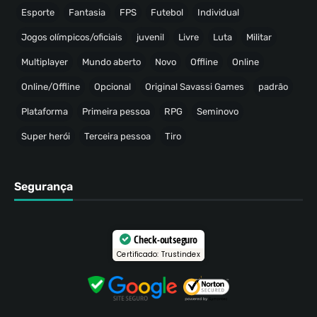
Esporte
Fantasia
FPS
Futebol
Individual
Jogos olímpicos/oficiais
juvenil
Livre
Luta
Militar
Multiplayer
Mundo aberto
Novo
Offline
Online
Online/Offline
Opcional
Original Savassi Games
padrão
Plataforma
Primeira pessoa
RPG
Seminovo
Super herói
Terceira pessoa
Tiro
Segurança
Check-out seguro
Certificado: Trustindex