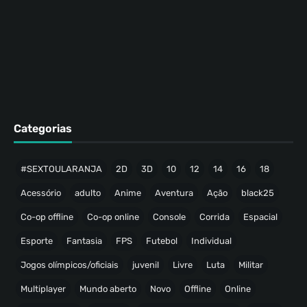
Categorias
#SEXTOULARANJA
2D
3D
10
12
14
16
18
Acessório
adulto
Anime
Aventura
Ação
black25
Co-op offline
Co-op online
Console
Corrida
Espacial
Esporte
Fantasia
FPS
Futebol
Individual
Jogos olímpicos/oficiais
juvenil
Livre
Luta
Militar
Multiplayer
Mundo aberto
Novo
Offline
Online