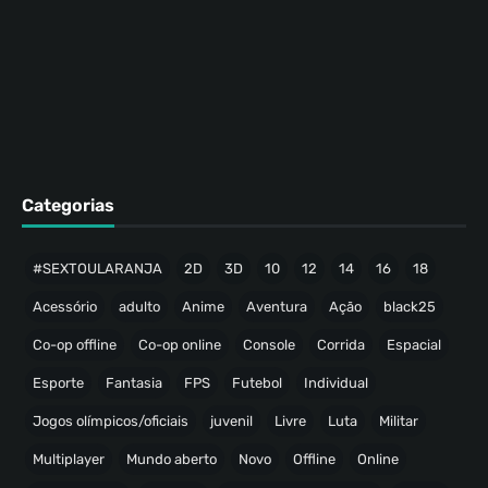
Categorias
#SEXTOULARANJA
2D
3D
10
12
14
16
18
Acessório
adulto
Anime
Aventura
Ação
black25
Co-op offline
Co-op online
Console
Corrida
Espacial
Esporte
Fantasia
FPS
Futebol
Individual
Jogos olímpicos/oficiais
juvenil
Livre
Luta
Militar
Multiplayer
Mundo aberto
Novo
Offline
Online