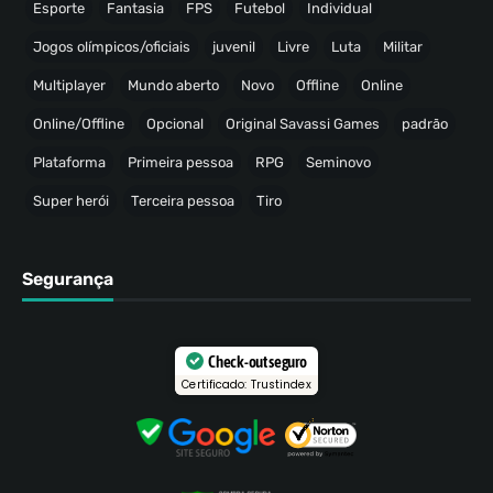
Esporte
Fantasia
FPS
Futebol
Individual
Jogos olímpicos/oficiais
juvenil
Livre
Luta
Militar
Multiplayer
Mundo aberto
Novo
Offline
Online
Online/Offline
Opcional
Original Savassi Games
padrão
Plataforma
Primeira pessoa
RPG
Seminovo
Super herói
Terceira pessoa
Tiro
Segurança
Check-out seguro
Certificado: Trustindex