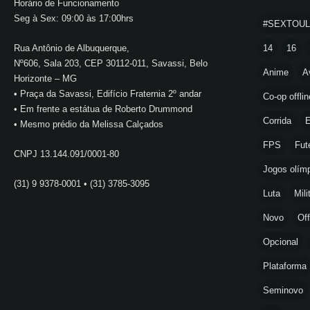
Horário de Funcionamento
Seg à Sex: 09:00 às 17:00hrs
#SEXTOU
Rua Antônio de Albuquerque,
14
16
Nº606, Sala 203, CEP 30112-011, Savassi, Belo
Anime
A
Horizonte – MG
• Praça da Savassi, Edifício Fraternia 2º andar
Co-op offlin
• Em frente a estátua de Roberto Drummond
Corrida
E
• Mesmo prédio da Melissa Calçados
FPS
Fut
CNPJ 13.144.091/0001-80
Jogos olímp
(31) 9 9378-0001 • (31) 3785-3095
Luta
Mili
Novo
Off
Opcional
Plataforma
Seminovo