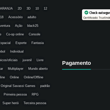
LARANJA
2D
3D
10
12
Check-out segu
18
Acessório
adulto
Certificado: Trustind
ventura
Ação
black25
e
Co-op online
Console
spacial
Esporte
Fantasia
ebol
Individual
icos/oficiais
juvenil
Livre
Pagamento
tar
Multiplayer
Mundo aberto
line
Online
Online/Offline
Original Savassi Games
padrão
Primeira pessoa
RPG
Super herói
Terceira pessoa