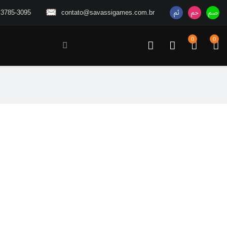
 3785-3095
contato@savassigames.com.br
0
0