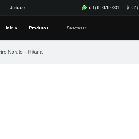
Jurídico
(31) 9 9378-0001
(31)
Início
Produtos
iro Naruto – Hitana