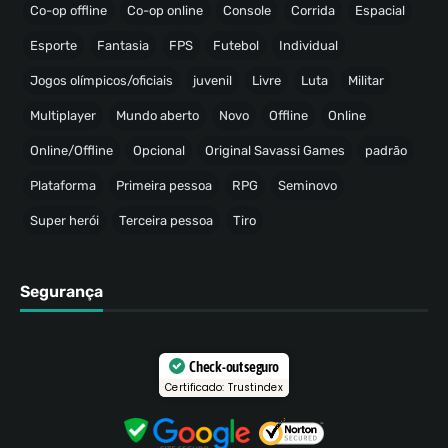
Co-op offline
Co-op online
Console
Corrida
Espacial
Esporte
Fantasia
FPS
Futebol
Individual
Jogos olímpicos/oficiais
juvenil
Livre
Luta
Militar
Multiplayer
Mundo aberto
Novo
Offline
Online
Online/Offline
Opcional
Original Savassi Games
padrão
Plataforma
Primeira pessoa
RPG
Seminovo
Super herói
Terceira pessoa
Tiro
Segurança
Check-out seguro
Certificado: Trustindex