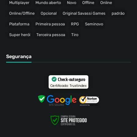
Multiplayer
Mundo aberto
Novo
Offline
Online
Online/Offline
Opcional
Original Savassi Games
padrão
Plataforma
Primeira pessoa
RPG
Seminovo
Super herói
Terceira pessoa
Tiro
Segurança
Check-out seguro
Certificado: Trustindex