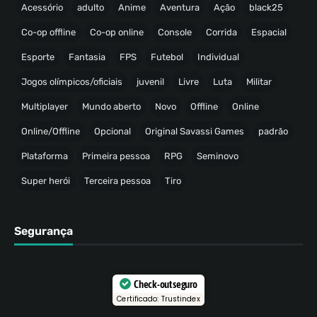
Acessório
adulto
Anime
Aventura
Ação
black25
Co-op offline
Co-op online
Console
Corrida
Espacial
Esporte
Fantasia
FPS
Futebol
Individual
Jogos olímpicos/oficiais
juvenil
Livre
Luta
Militar
Multiplayer
Mundo aberto
Novo
Offline
Online
Online/Offline
Opcional
Original Savassi Games
padrão
Plataforma
Primeira pessoa
RPG
Seminovo
Super herói
Terceira pessoa
Tiro
Segurança
Check-out seguro
Certificado: Trustindex