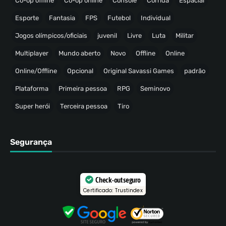
Co-op offline
Co-op online
Console
Corrida
Espacial
Esporte
Fantasia
FPS
Futebol
Individual
Jogos olímpicos/oficiais
juvenil
Livre
Luta
Militar
Multiplayer
Mundo aberto
Novo
Offline
Online
Online/Offline
Opcional
Original Savassi Games
padrão
Plataforma
Primeira pessoa
RPG
Seminovo
Super herói
Terceira pessoa
Tiro
Segurança
Check-out seguro
Certificado: Trustindex