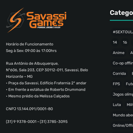
Catego
#SEXTOUL
14
16
Horário de Funcionamento
Seg à Sex: 09:00 às 17:00hrs
Anime
A
Co-op offli
Rua Antônio de Albuquerque,
Nº606, Sala 203, CEP 30112-011, Savassi, Belo
Corrida
Horizonte – MG
• Praça da Savassi, Edifício Fraternia 2º andar
FPS
Fut
• Em frente a estátua de Roberto Drummond
Jogos olímp
• Mesmo prédio da Melissa Calçados
Luta
Mili
CNPJ 13.144.091/0001-80
Mundo abe
(31) 9 9378-0001 • (31) 3785-3095
Online/Offl