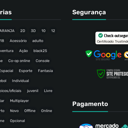
rias
Segurança
ARANJA
2D
3D
10
12
Check-out segu
18
Acessório
adulto
Certificado: Trustind
ventura
Ação
black25
ne
Co-op online
Console
Espacial
Esporte
Fantasia
ebol
Individual
icos/oficiais
juvenil
Livre
tar
Multiplayer
Pagamento
rto
Novo
Offline
Online
ine
Opcional