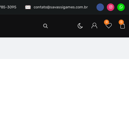
3785-3095
contato@savassigames.com.br
0
0