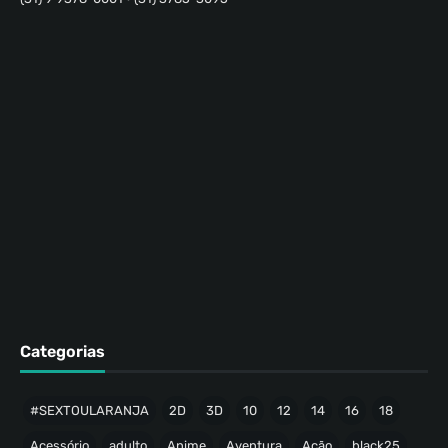
Categorias
#SEXTOULARANJA
2D
3D
10
12
14
16
18
Acessório
adulto
Anime
Aventura
Ação
black25