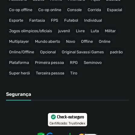
Co-op offline
Co-op online
Console
Corrida
Espacial
Esporte
Fantasia
FPS
Futebol
Individual
Jogos olímpicos/oficiais
juvenil
Livre
Luta
Militar
Multiplayer
Mundo aberto
Novo
Offline
Online
Online/Offline
Opcional
Original Savassi Games
padrão
Plataforma
Primeira pessoa
RPG
Seminovo
Super herói
Terceira pessoa
Tiro
Segurança
Check-out seguro
Certificado: Trustindex