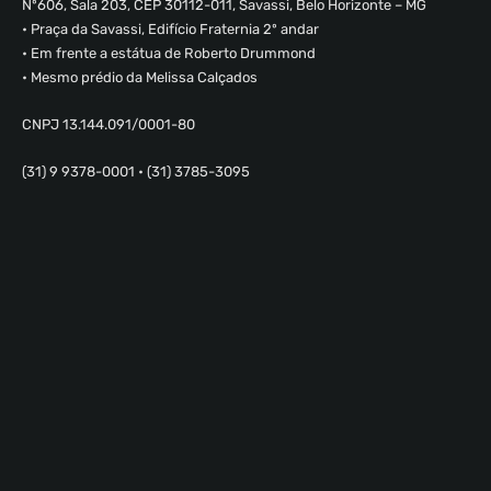
Nº606, Sala 203, CEP 30112-011, Savassi, Belo Horizonte – MG
• Praça da Savassi, Edifício Fraternia 2º andar
• Em frente a estátua de Roberto Drummond
• Mesmo prédio da Melissa Calçados
CNPJ 13.144.091/0001-80
(31) 9 9378-0001 • (31) 3785-3095