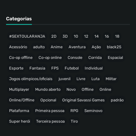
Categorias
#SEXTOULARANJA
2D
3D
10
12
14
16
18
Acessório
adulto
Anime
Aventura
Ação
black25
Co-op offline
Co-op online
Console
Corrida
Espacial
Esporte
Fantasia
FPS
Futebol
Individual
Jogos olímpicos/oficiais
juvenil
Livre
Luta
Militar
Multiplayer
Mundo aberto
Novo
Offline
Online
Online/Offline
Opcional
Original Savassi Games
padrão
Plataforma
Primeira pessoa
RPG
Seminovo
Super herói
Terceira pessoa
Tiro