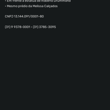
• Em frente a estátua de Roberto Drummond
• Mesmo prédio da Melissa Calçados
CNPJ 13.144.091/0001-80
(31) 9 9378-0001 • (31) 3785-3095