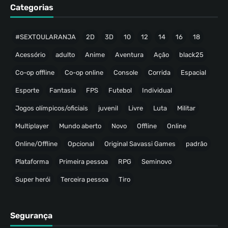
Categorias
#SEXTOULARANJA
2D
3D
10
12
14
16
18
Acessório
adulto
Anime
Aventura
Ação
black25
Co-op offline
Co-op online
Console
Corrida
Espacial
Esporte
Fantasia
FPS
Futebol
Individual
Jogos olímpicos/oficiais
juvenil
Livre
Luta
Militar
Multiplayer
Mundo aberto
Novo
Offline
Online
Online/Offline
Opcional
Original Savassi Games
padrão
Plataforma
Primeira pessoa
RPG
Seminovo
Super herói
Terceira pessoa
Tiro
Segurança