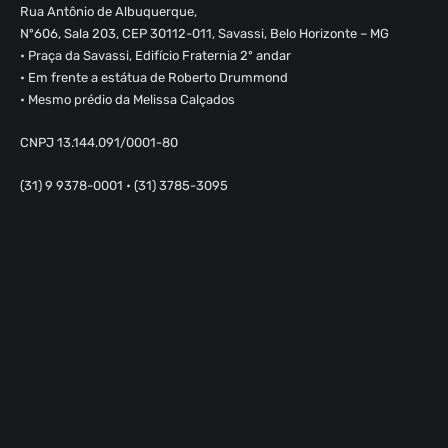
Rua Antônio de Albuquerque,
Nº606, Sala 203, CEP 30112-011, Savassi, Belo Horizonte – MG
• Praça da Savassi, Edifício Fraternia 2º andar
• Em frente a estátua de Roberto Drummond
• Mesmo prédio da Melissa Calçados
CNPJ 13.144.091/0001-80
(31) 9 9378-0001 • (31) 3785-3095