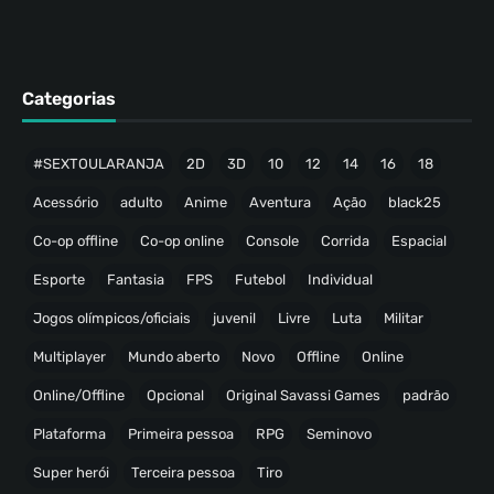
Categorias
#SEXTOULARANJA
2D
3D
10
12
14
16
18
Acessório
adulto
Anime
Aventura
Ação
black25
Co-op offline
Co-op online
Console
Corrida
Espacial
Esporte
Fantasia
FPS
Futebol
Individual
Jogos olímpicos/oficiais
juvenil
Livre
Luta
Militar
Multiplayer
Mundo aberto
Novo
Offline
Online
Online/Offline
Opcional
Original Savassi Games
padrão
Plataforma
Primeira pessoa
RPG
Seminovo
Super herói
Terceira pessoa
Tiro