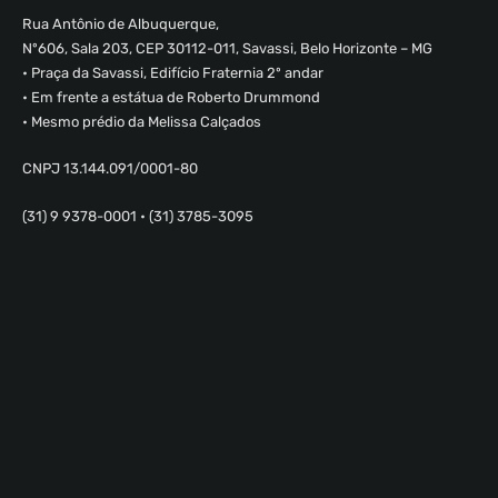
Rua Antônio de Albuquerque,
Nº606, Sala 203, CEP 30112-011, Savassi, Belo Horizonte – MG
• Praça da Savassi, Edifício Fraternia 2º andar
• Em frente a estátua de Roberto Drummond
• Mesmo prédio da Melissa Calçados
CNPJ 13.144.091/0001-80
(31) 9 9378-0001 • (31) 3785-3095