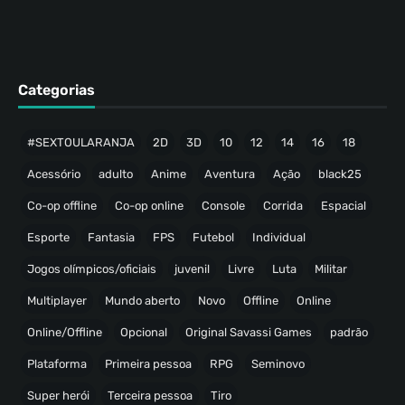
Categorias
#SEXTOULARANJA
2D
3D
10
12
14
16
18
Acessório
adulto
Anime
Aventura
Ação
black25
Co-op offline
Co-op online
Console
Corrida
Espacial
Esporte
Fantasia
FPS
Futebol
Individual
Jogos olímpicos/oficiais
juvenil
Livre
Luta
Militar
Multiplayer
Mundo aberto
Novo
Offline
Online
Online/Offline
Opcional
Original Savassi Games
padrão
Plataforma
Primeira pessoa
RPG
Seminovo
Super herói
Terceira pessoa
Tiro