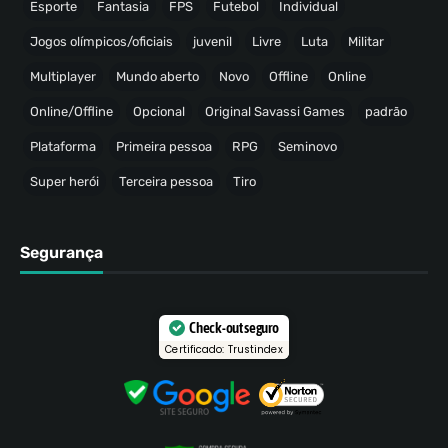
Esporte
Fantasia
FPS
Futebol
Individual
Jogos olímpicos/oficiais
juvenil
Livre
Luta
Militar
Multiplayer
Mundo aberto
Novo
Offline
Online
Online/Offline
Opcional
Original Savassi Games
padrão
Plataforma
Primeira pessoa
RPG
Seminovo
Super herói
Terceira pessoa
Tiro
Segurança
Check-out seguro
Certificado: Trustindex