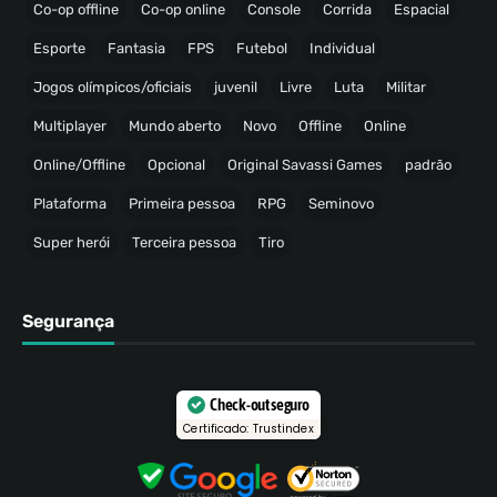
Co-op offline
Co-op online
Console
Corrida
Espacial
Esporte
Fantasia
FPS
Futebol
Individual
Jogos olímpicos/oficiais
juvenil
Livre
Luta
Militar
Multiplayer
Mundo aberto
Novo
Offline
Online
Online/Offline
Opcional
Original Savassi Games
padrão
Plataforma
Primeira pessoa
RPG
Seminovo
Super herói
Terceira pessoa
Tiro
Segurança
Check-out seguro
Certificado: Trustindex