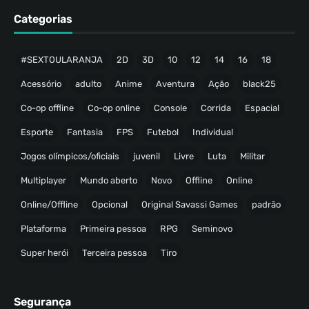
Categorias
#SEXTOULARANJA
2D
3D
10
12
14
16
18
Acessório
adulto
Anime
Aventura
Ação
black25
Co-op offline
Co-op online
Console
Corrida
Espacial
Esporte
Fantasia
FPS
Futebol
Individual
Jogos olímpicos/oficiais
juvenil
Livre
Luta
Militar
Multiplayer
Mundo aberto
Novo
Offline
Online
Online/Offline
Opcional
Original Savassi Games
padrão
Plataforma
Primeira pessoa
RPG
Seminovo
Super herói
Terceira pessoa
Tiro
Segurança