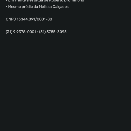
• Em frente a estátua de Roberto Drummond
• Mesmo prédio da Melissa Calçados
CNPJ 13.144.091/0001-80
(31) 9 9378-0001 • (31) 3785-3095