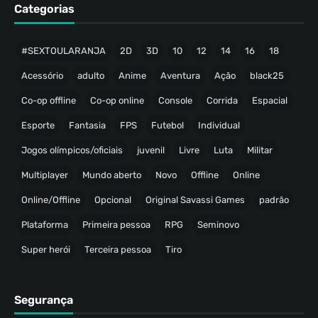
Categorias
#SEXTOULARANJA
2D
3D
10
12
14
16
18
Acessório
adulto
Anime
Aventura
Ação
black25
Co-op offline
Co-op online
Console
Corrida
Espacial
Esporte
Fantasia
FPS
Futebol
Individual
Jogos olímpicos/oficiais
juvenil
Livre
Luta
Militar
Multiplayer
Mundo aberto
Novo
Offline
Online
Online/Offline
Opcional
Original Savassi Games
padrão
Plataforma
Primeira pessoa
RPG
Seminovo
Super herói
Terceira pessoa
Tiro
Segurança