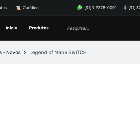
ntes
Jurídico
(31) 9 9378-0001
(31) 
Início
Produtos
s • Novos
>
Legend of Mana SWITCH