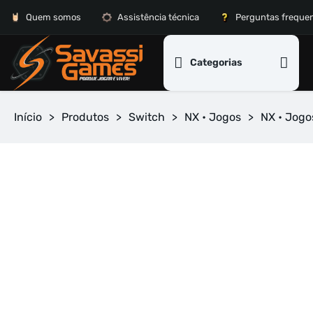
Quem somos
Assistência técnica
Perguntas freque
Categorias
Início
>
Produtos
>
Switch
>
NX • Jogos
>
NX • Jogo