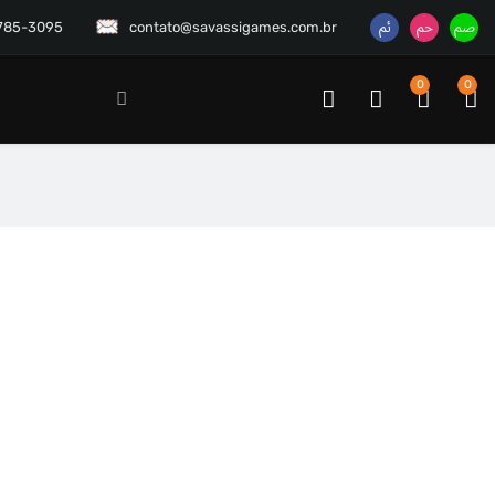
3785-3095
contato@savassigames.com.br
0
0