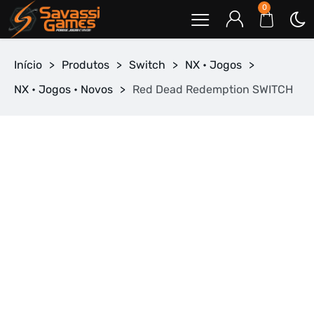
0
Início
>
Produtos
>
Switch
>
NX • Jogos
>
NX • Jogos • Novos
>
Red Dead Redemption SWITCH