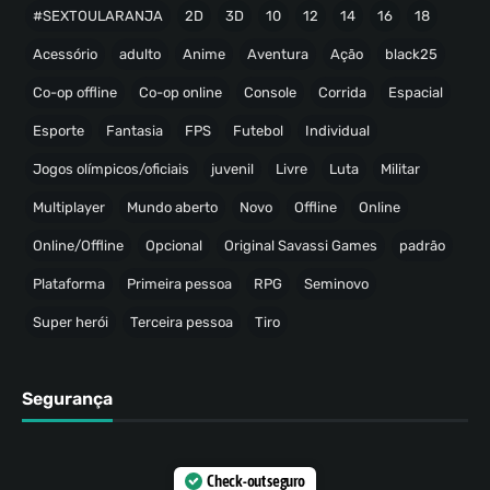
#SEXTOULARANJA
2D
3D
10
12
14
16
18
Acessório
adulto
Anime
Aventura
Ação
black25
Co-op offline
Co-op online
Console
Corrida
Espacial
Esporte
Fantasia
FPS
Futebol
Individual
Jogos olímpicos/oficiais
juvenil
Livre
Luta
Militar
Multiplayer
Mundo aberto
Novo
Offline
Online
Online/Offline
Opcional
Original Savassi Games
padrão
Plataforma
Primeira pessoa
RPG
Seminovo
Super herói
Terceira pessoa
Tiro
Segurança
Check-out seguro