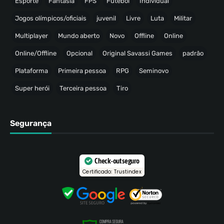
Esporte
Fantasia
FPS
Futebol
Individual
Jogos olímpicos/oficiais
juvenil
Livre
Luta
Militar
Multiplayer
Mundo aberto
Novo
Offline
Online
Online/Offline
Opcional
Original Savassi Games
padrão
Plataforma
Primeira pessoa
RPG
Seminovo
Super herói
Terceira pessoa
Tiro
Segurança
Check-out seguro
Certificado: Trustindex